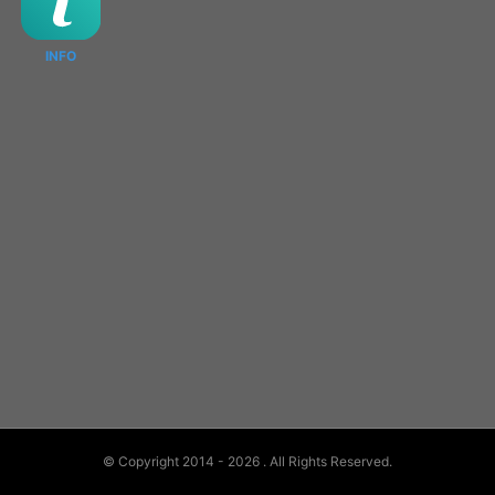
INFO
© Copyright 2014 - 2026
. All Rights Reserved.